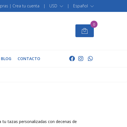
pras | Crea tu cuenta
|
USD
|
Español
0
BLOG
CONTACTO
iza tu tazas personalizadas con decenas de