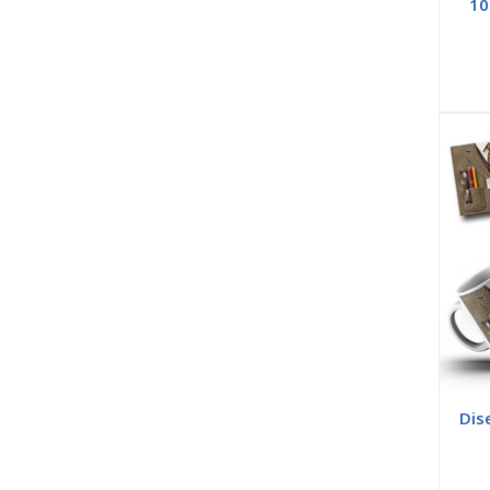
10
Dis