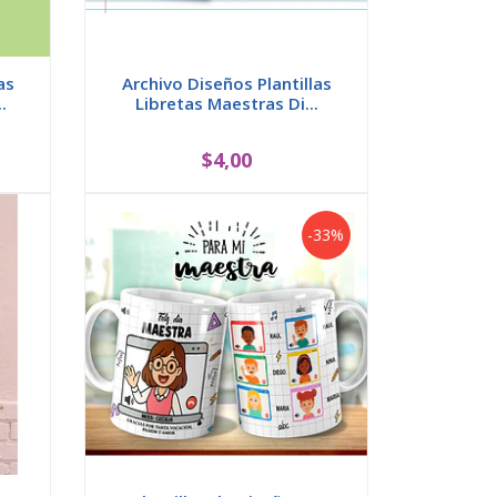
as
Archivo Diseños Plantillas
.
Libretas Maestras Di...
$4,00
-33%