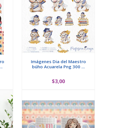
ro
Imágenes Dia del Maestro
..
búho Acuarela Png 300 ...
$3,00