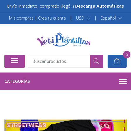
Envío inmediato, comprado illegó :)
Descarga Automáticas
Mis compras | Crea tu cuenta
|
USD
|
Español
0
CATEGORÍAS