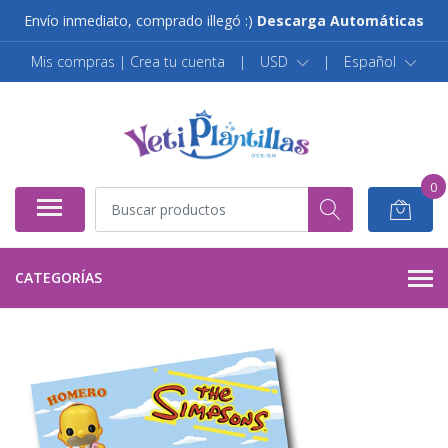
Envío inmediato, comprado illegó :)
Descarga Automáticas
Mis compras | Crea tu cuenta
|
USD
|
Español
0
CATEGORÍAS