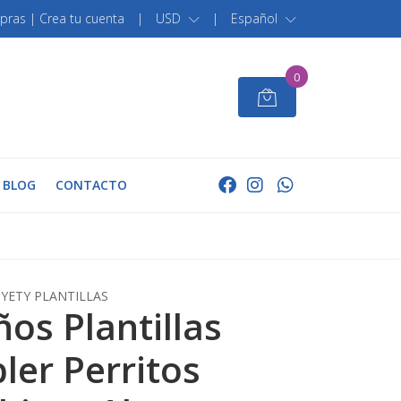
pras | Crea tu cuenta
|
USD
|
Español
0
BLOG
CONTACTO
YETY PLANTILLAS
ños Plantillas
ler Perritos