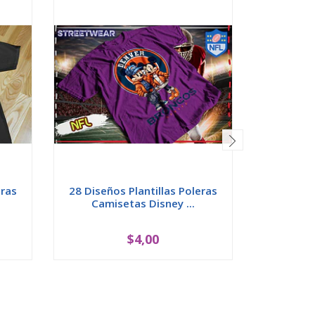
eras
28 Diseños Plantillas Poleras
12 Diseñ
Camisetas Disney ...
Cami
$4,00