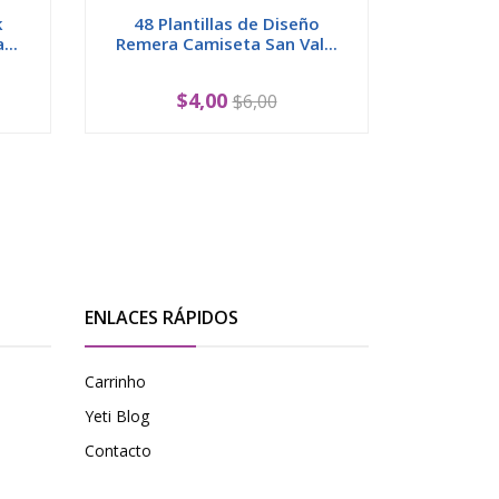
k
48 Plantillas de Diseño
12 Diseñ
...
Remera Camiseta San Val...
Silks
$4,00
$6,00
ENLACES RÁPIDOS
Carrinho
Yeti Blog
Contacto