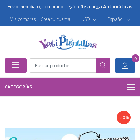
Envío inmediato, comprado illegó :)
Descarga Automáticas
Mis compras | Crea tu cuenta
|
USD
|
Español
0
CATEGORÍAS
-50%