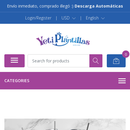
Envío inmediato, comprado illegó :)
Descarga Automáticas
Login/Register
|
USD
|
English
0
CATEGORIES