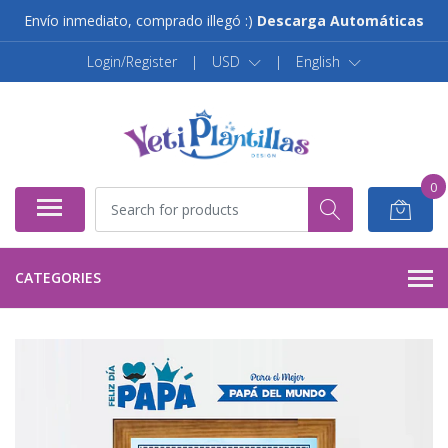
Envío inmediato, comprado illegó :)
Descarga Automáticas
Login/Register
|
USD
|
English
0
CATEGORIES