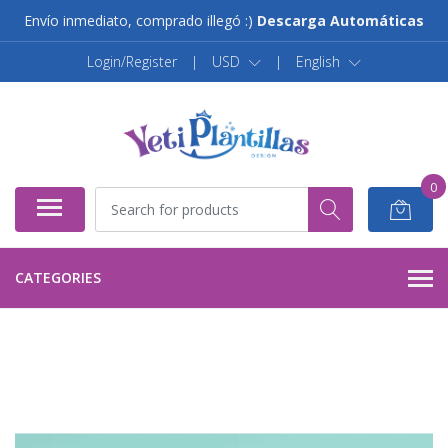
Envío inmediato, comprado illegó :)
Descarga Automáticas
Login/Register
|
USD
|
English
0
CATEGORIES