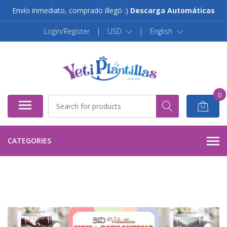
Envío inmediato, comprado illegó :)
Descarga Automáticas
Login/Register
|
USD
|
English
0
CATEGORIES