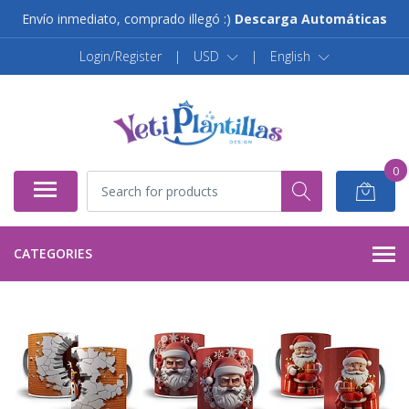
Envío inmediato, comprado illegó :)
Descarga Automáticas
Login/Register
|
USD
|
English
0
CATEGORIES