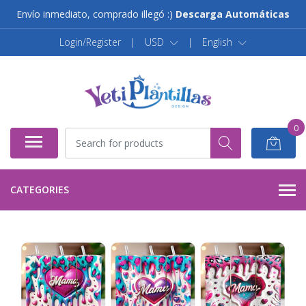
Envío inmediato, comprado illegó :)
Descarga Automáticas
Login/Register
|
USD
|
English
0
CATEGORIES