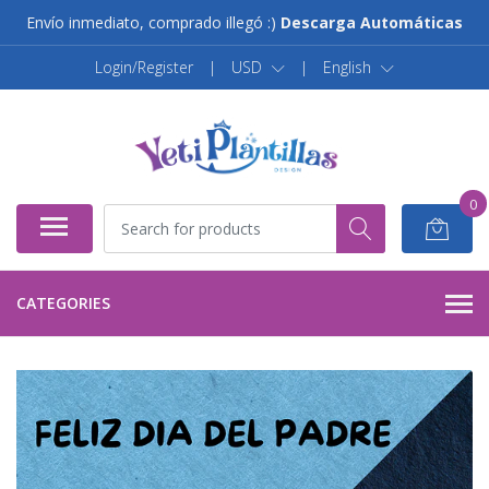
Envío inmediato, comprado illegó :)
Descarga Automáticas
Login/Register
|
USD
|
English
0
CATEGORIES