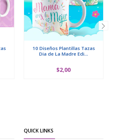
zas
10 Diseños Plantillas Tazas
12 Diseñ
Dia de La Madre Edi...
Dia d
$2,00
QUICK LINKS