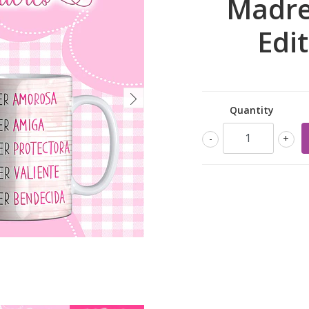
Madre
Edi
Quantity
-
+