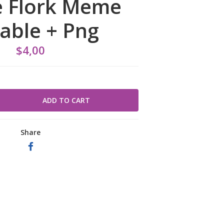
 Flork Meme
table + Png
$4,00
Share