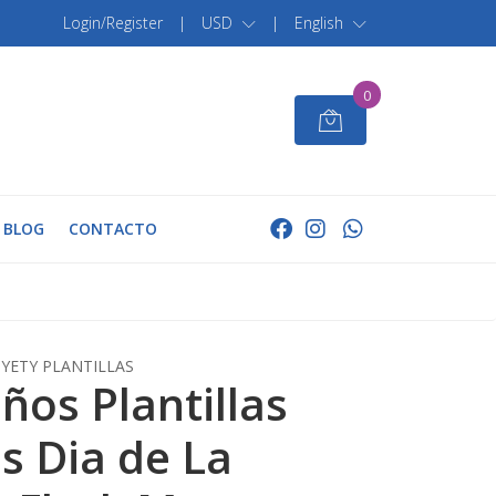
Login/Register
|
USD
|
English
0
BLOG
CONTACTO
YETY PLANTILLAS
ños Plantillas
s Dia de La