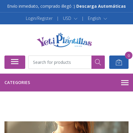
Envío inmediato, comprado illegó :)
Descarga Automáticas
Login/Register
|
USD
|
English
0
CATEGORIES