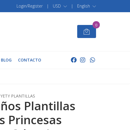
Login/Register
|
USD
|
English
0
BLOG
CONTACTO
YETY PLANTILLAS
ños Plantillas
s Princesas