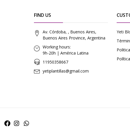
FIND US
CUST
Av. Córdoba, , Buenos Aires,
Yeti Bl
Buenos Aires Province, Argentina
Términ
Working hours:
Politi
9h-20h | América Latina
Polític
11950358667
yetiplantillas@gmail.com