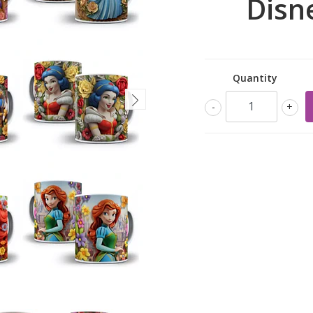
Disn
Quantity
-
+