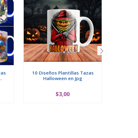
zas
10 Diseños Plantillas Tazas
15 Diseñ
.
Halloween en Jpg
Pl
$3,00