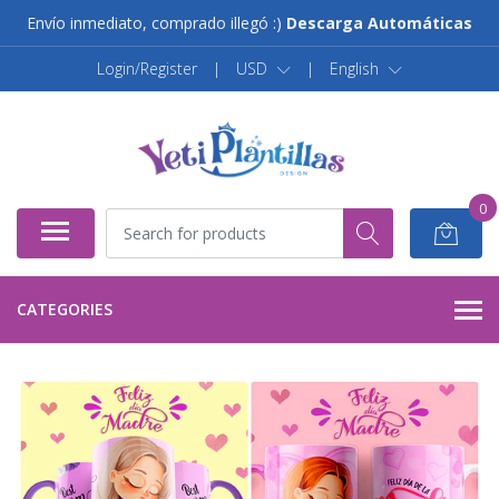
Envío inmediato, comprado illegó :)
Descarga Automáticas
Login/Register
|
USD
|
English
0
CATEGORIES