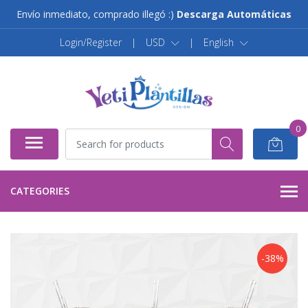
Envío inmediato, comprado illegó :)
Descarga Automáticas
Login/Register
|
USD
|
English
0
CATEGORIES
-38%