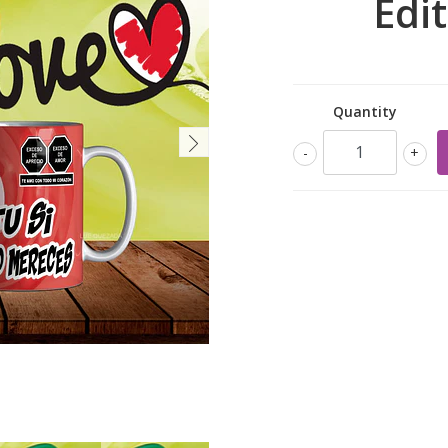
Edi
Quantity
-
+