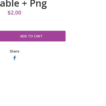
table + Png
$2,00
Share