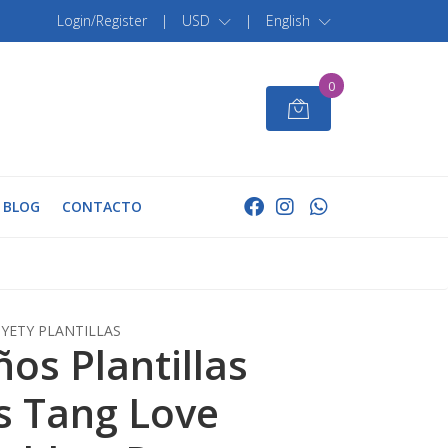
Login/Register
|
USD
|
English
0
BLOG
CONTACTO
YETY PLANTILLAS
ños Plantillas
s Tang Love