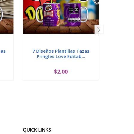
zas
7 Diseños Plantillas Tazas
7 Diseñ
Pringles Love Editab...
Muñequ
$2,00
QUICK LINKS