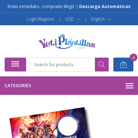
Envío inmediato, comprado illegó :)
Descarga Automáticas
Login/Register
|
USD
|
English
0
CATEGORIES