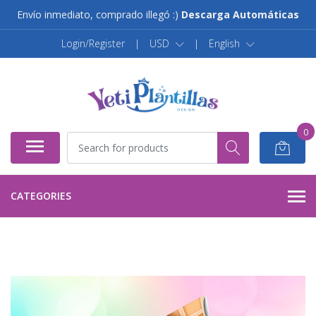
Envío inmediato, comprado illegó :)
Descarga Automáticas
Login/Register
|
USD
|
English
0
CATEGORIES