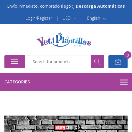
Envío inmediato, comprado illegó :)
Descarga Automáticas
Login/Register
|
USD
|
English
0
CATEGORIES