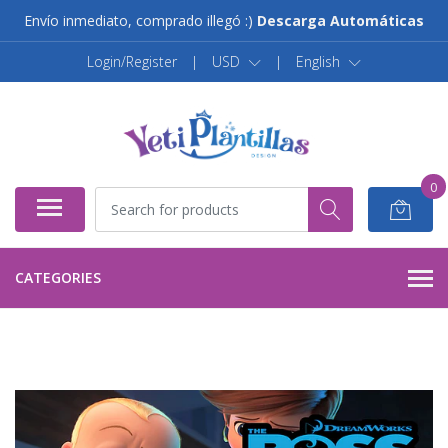
Envío inmediato, comprado illegó :)
Descarga Automáticas
Login/Register
|
USD
|
English
0
CATEGORIES