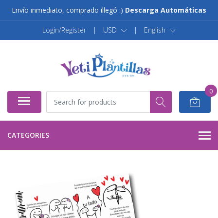
Envío inmediato, comprado illegó :)
Descarga Automáticas
Login/Register
|
USD
|
English
0
CATEGORIES