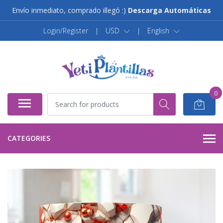
Envío inmediato, comprado illegó :)
Descarga Automáticas
Login/Register
|
USD
|
English
0
CATEGORIES