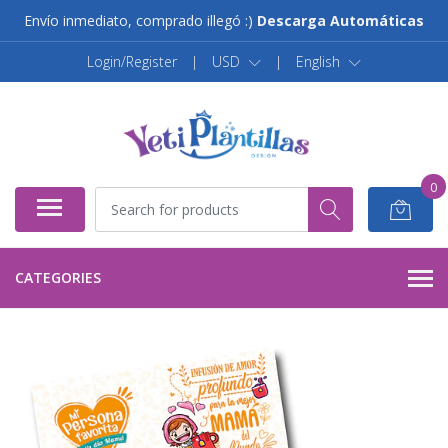
Envío inmediato, comprado illegó :)
Descarga Automáticas
Login/Register
|
USD
|
English
0
CATEGORIES