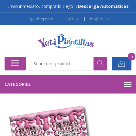
Envío inmediato, comprado illegó :)
Descarga Automáticas
Login/Register
|
USD
|
English
0
CATEGORIES