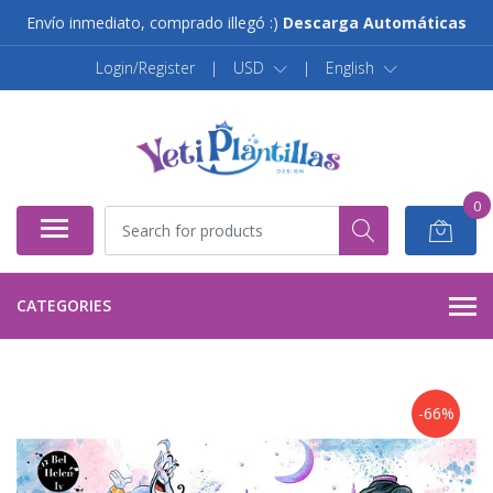
Envío inmediato, comprado illegó :)
Descarga Automáticas
Login/Register
|
USD
|
English
0
CATEGORIES
-66%