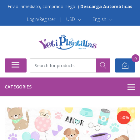
Envío inmediato, comprado illegó :)
Descarga Automáticas
Login/Register
|
USD
|
English
0
CATEGORIES
-50%