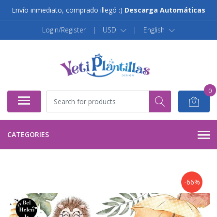
Envío inmediato, comprado illegó :)
Descarga Automáticas
Login/Register
|
USD
|
English
0
CATEGORIES
-66%