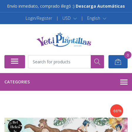
Envío inmediato, comprado illegó :)
Descarga Automáticas
Login/Register
|
USD
|
English
0
CATEGORIES
-66%