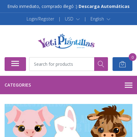
Envío inmediato, comprado illegó :)
Descarga Automáticas
Login/Register
|
USD
|
English
0
CATEGORIES