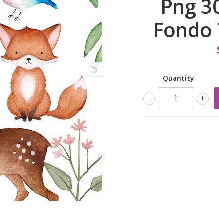
Png 30
Fondo 
Quantity
-
+