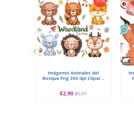
-51%
Imágenes Animales del
Im
Bosque Png 300 dpi Clipar...
$2,90
$5,97