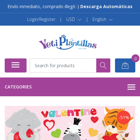
Envío inmediato, comprado illegó :)
Descarga Automáticas
Login/Register
|
USD
|
English
0
CATEGORIES
-51%