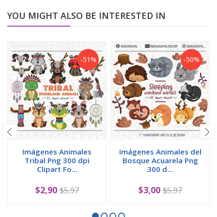
YOU MIGHT ALSO BE INTERESTED IN
-51%
-50%
Imágenes Animales
Imágenes Animales del
Tribal Png 300 dpi
Bosque Acuarela Png
Clipart Fo...
300 d...
$2,90
$3,00
$5,97
$5,97