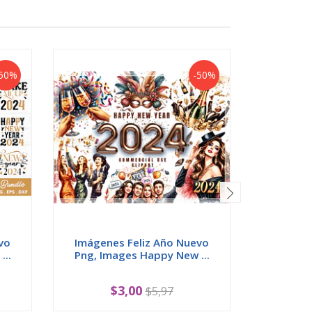
50%
-50%
vo
Imágenes Feliz Año Nuevo
Imágen
..
Png, Images Happy New ...
2024 Pn
$3,00
$5,97