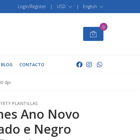
Login/Register
|
USD
|
English
0
BLOG
CONTACTO
0 dpi
YETY PLANTILLAS
nes Ano Novo
ado e Negro