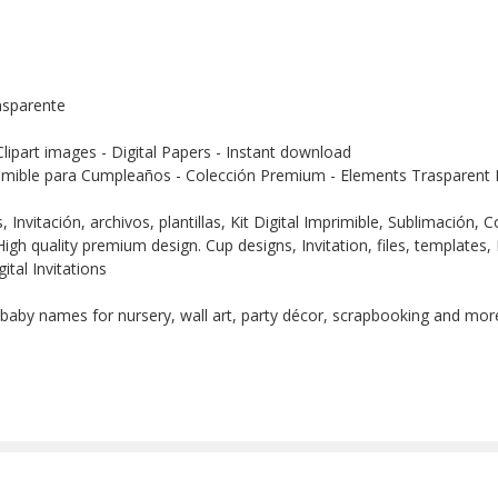
nsparente
Clipart images - Digital Papers - Instant download
imible para Cumpleaños - Colección Premium - Elements Trasparent D
Invitación, archivos, plantillas, Kit Digital Imprimible, Sublimación,
igh quality premium design. Cup designs, Invitation, files, templates, 
ital Invitations
 baby names for nursery, wall art, party décor, scrapbooking and more!