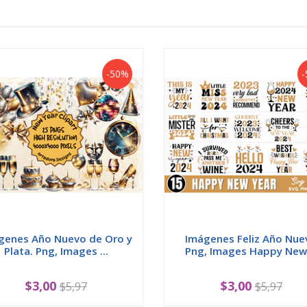
-50%
-
genes Año Nuevo de Oro y
Imágenes Feliz Año Nue
Plata. Png, Images ...
Png, Images Happy New .
$3,00
$3,00
$5,97
$5,97