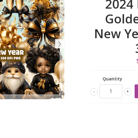
2024 
Golde
New Yea
Quantity
-
+