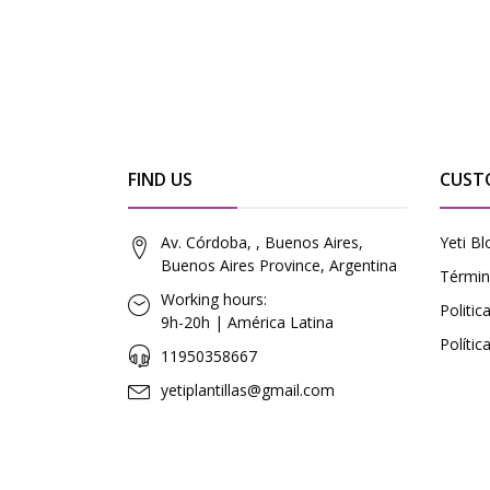
FIND US
CUST
Av. Córdoba, , Buenos Aires,
Yeti Bl
Buenos Aires Province, Argentina
Términ
Working hours:
Politi
9h-20h | América Latina
Polític
11950358667
yetiplantillas@gmail.com