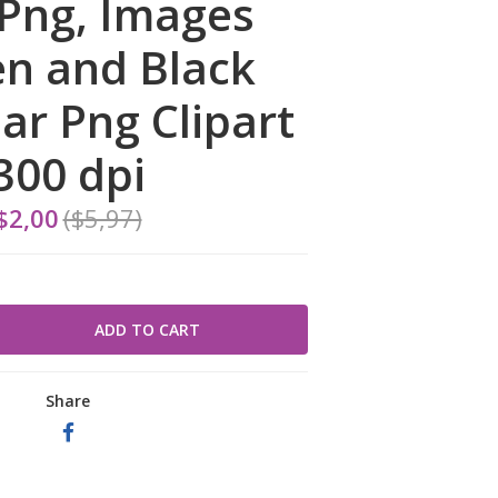
Png, Images
n and Black
r Png Clipart
300 dpi
$2,00
($5,97)
Share