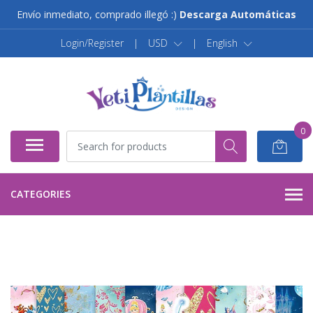
Envío inmediato, comprado illegó :)
Descarga Automáticas
Login/Register
|
USD
|
English
0
CATEGORIES