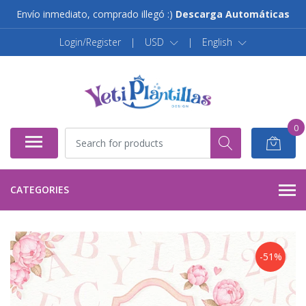
Envío inmediato, comprado illegó :)
Descarga Automáticas
Login/Register
|
USD
|
English
0
CATEGORIES
-51%