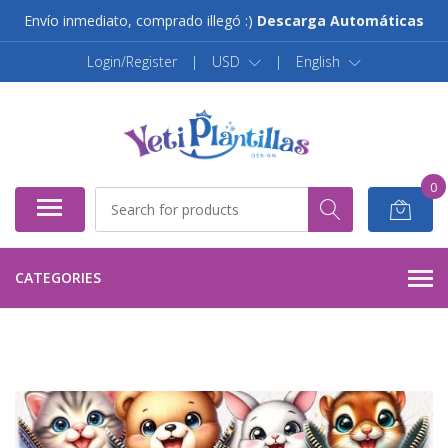
Envío inmediato, comprado illegó :)
Descarga Automáticas
Login/Register
|
USD
|
English
0
CATEGORIES