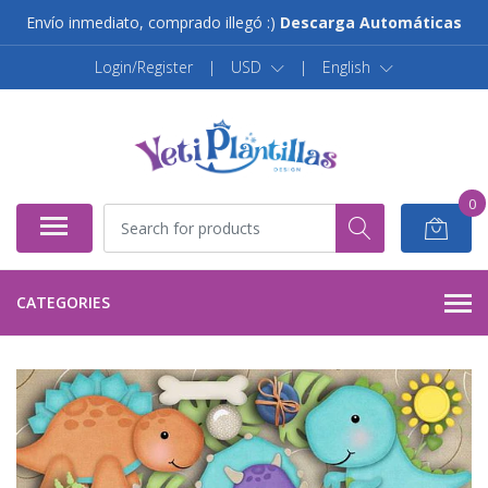
Envío inmediato, comprado illegó :)
Descarga Automáticas
Login/Register
|
USD
|
English
0
CATEGORIES