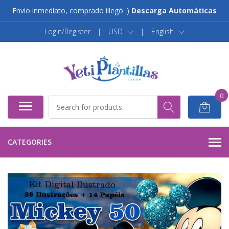
Envío inmediato, comprado illegó :)
Descarga Automáticas
Login/Register
|
USD
|
English
0
CATEGORIES