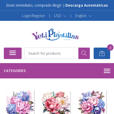
Envío inmediato, comprado illegó :)
Descarga Automáticas
Login/Register
|
USD
|
English
0
CATEGORIES