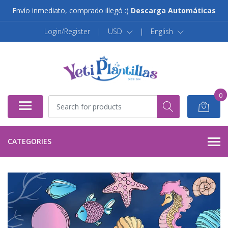
Envío inmediato, comprado illegó :)
Descarga Automáticas
Login/Register
|
USD
|
English
0
CATEGORIES