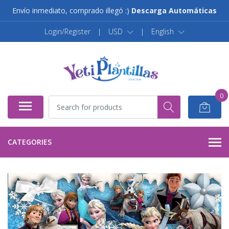
Envío inmediato, comprado illegó :)
Descarga Automáticas
Login/Register
|
USD
|
English
0
CATEGORIES