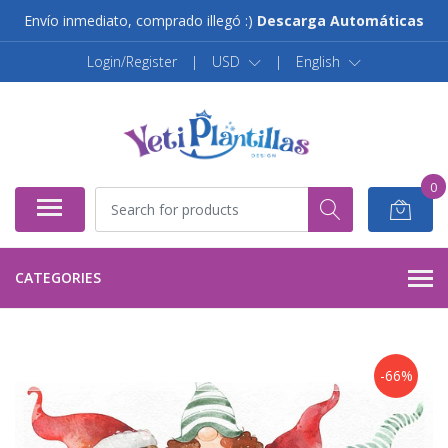
Envío inmediato, comprado illegó :)
Descarga Automáticas
Login/Register
|
USD
|
English
0
CATEGORIES
-66%