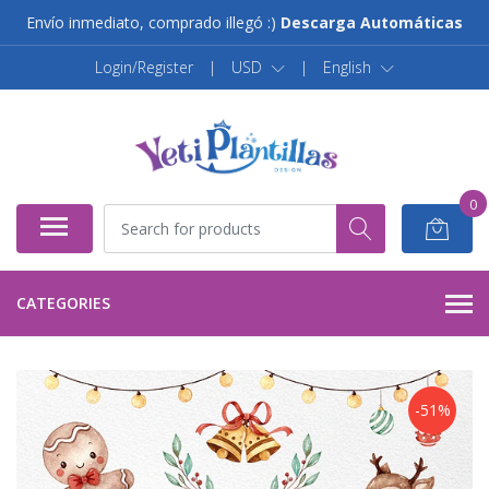
Envío inmediato, comprado illegó :)
Descarga Automáticas
Login/Register
|
USD
|
English
0
CATEGORIES
-51%