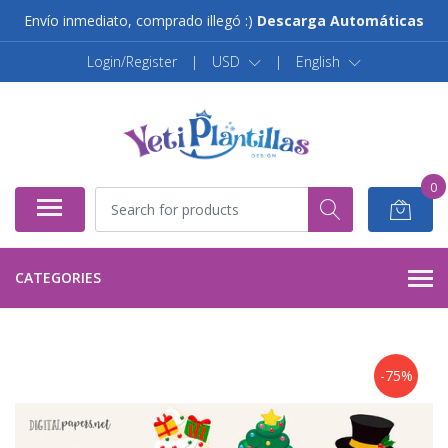
Envío inmediato, comprado illegó :)
Descarga Automáticas
Login/Register
|
USD
|
English
0
CATEGORIES
-75%