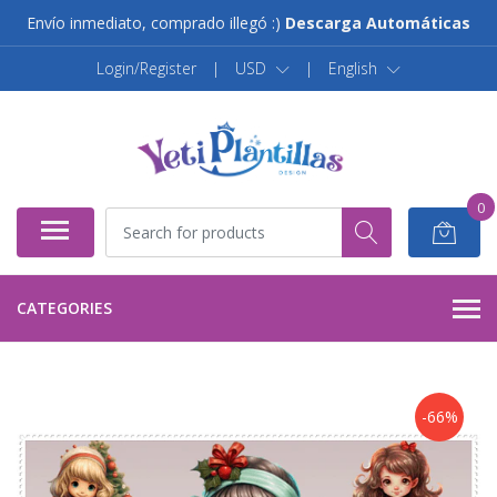
Envío inmediato, comprado illegó :)
Descarga Automáticas
Login/Register
|
USD
|
English
0
CATEGORIES
-66%