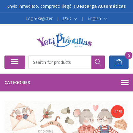
Envío inmediato, comprado illegó :)
Descarga Automáticas
Login/Register
|
USD
|
English
0
CATEGORIES
-51%