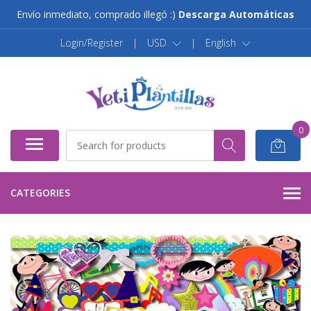
Envío inmediato, comprado illegó :)
Descarga Automáticas
Login/Register
|
USD
|
English
0
CATEGORIES