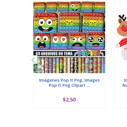
Imágenes Pop It Png, Images
I
Pop It Png Clipart ...
Na
$2,50