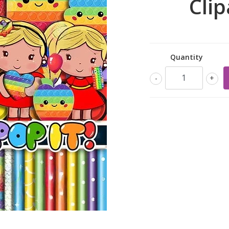
Clip
Quantity
-
+