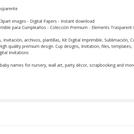
nsparente
Clipart images - Digital Papers - Instant download
imible para Cumpleaños - Colección Premium - Elements Trasparent D
Invitación, archivos, plantillas, Kit Digital Imprimible, Sublimación,
igh quality premium design. Cup designs, Invitation, files, templates, 
ital Invitations
 baby names for nursery, wall art, party décor, scrapbooking and more!