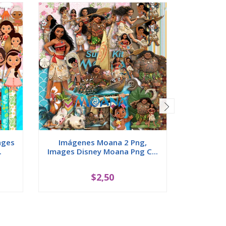
ages
Imágenes Moana 2 Png,
Imáge
.
Images Disney Moana Png C...
Images D
$2,50