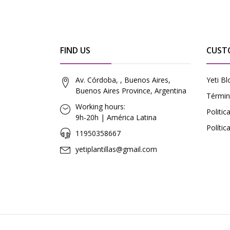
FIND US
CUST
Av. Córdoba, , Buenos Aires,
Yeti Bl
Buenos Aires Province, Argentina
Términ
Working hours:
Politi
9h-20h | América Latina
Polític
11950358667
yetiplantillas@gmail.com