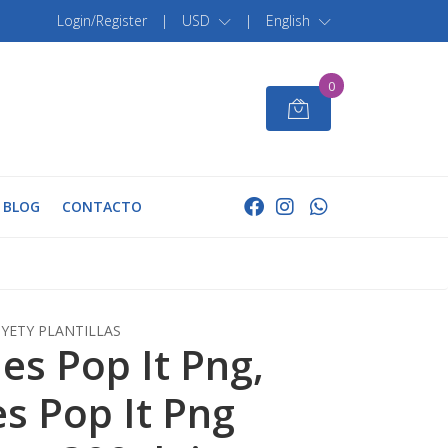
Login/Register
|
USD
|
English
0
BLOG
CONTACTO
YETY PLANTILLAS
es Pop It Png,
s Pop It Png