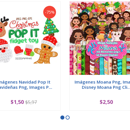
-75%
mágenes Navidad Pop It
Imágenes Moana Png, Im
videñas Png, Images P...
Disney Moana Png Cli..
$1,50
$2,50
$5,97